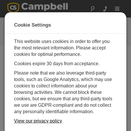
Toggle
navigat
常见问题解答
Cookie Settings
关于我们的产品和解决方案的常见
问题
This website uses cookies in order to offer you
the most relevant information. Please accept
cookies for optimal performance.
Cookies expire 30 days from acceptance.
什么是数据采集器？
Please note that we also leverage third-party
数据采集器（Data Logger）是一种用于记录和存储
tools, such as Google Analytics, which may use
一个或多个传感器输出数据的设备。在某些情况
cookies to collect information about your
下，数据采集器会对传感器传来的电信号进行解
browsing activities. We cannot block these
读，并将其转换为具体单位（如温度单位℃、湿度
cookies, but we ensure that any third-party tools
单位 % RH 等）；若为智能传感器（可直接输出数
we use are GDPR-compliant and do not collect
字信号），则数据采集器仅需记录数据即可。早期
any personally identifiable information.
的数据采集器为条形图记录仪（strip chart
recorder），需将测量数据记录在纸上；随着技术发
View our privacy policy
展，数据采集器逐渐演变为通过各类介质以数字形