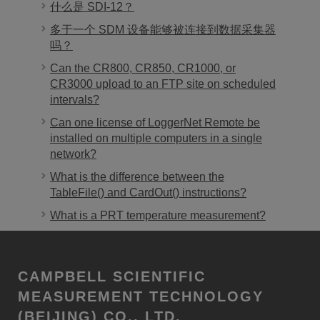
什么是 SDI-12？
多于一个 SDM 设备能够被连接到数据采集器
吗？
Can the CR800, CR850, CR1000, or
CR3000 upload to an FTP site on scheduled
intervals?
Can one license of LoggerNet Remote be
installed on multiple computers in a single
network?
What is the difference between the
TableFile() and CardOut() instructions?
What is a PRT temperature measurement?
CAMPBELL SCIENTIFIC
MEASUREMENT TECHNOLOGY
(BEIJING) CO., LTD.