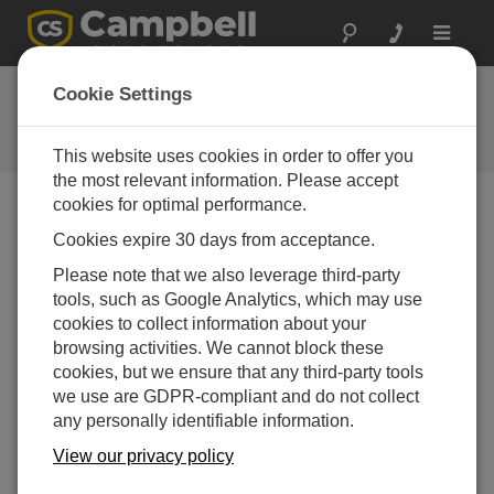
Toggle
navigat
关于
Cookie Settings
了解更多关于 Campbell Scientific
的信息
This website uses cookies in order to offer you
the most relevant information. Please accept
cookies for optimal performance.
Campbell Scientific Headquarters in Logan,
Cookies expire 30 days from acceptance.
Utah
Please note that we also leverage third-party
tools, such as Google Analytics, which may use
cookies to collect information about your
browsing activities. We cannot block these
cookies, but we ensure that any third-party tools
we use are GDPR-compliant and do not collect
any personally identifiable information.
View our privacy policy