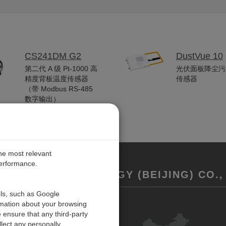
CS241DM G2
DustVue 10
第二代 A 级 Pt-1000 高
光伏面板降尘污
精度背板温度传感器
传感器
（带 Modbus RS-485
数字输出）
the most relevant
performance.
REMENT TECHNOLOGY (BEIJING) CO., 
ols, such as Google
rmation about your browsing
联系我们
 ensure that any third-party
反馈
lect any personally