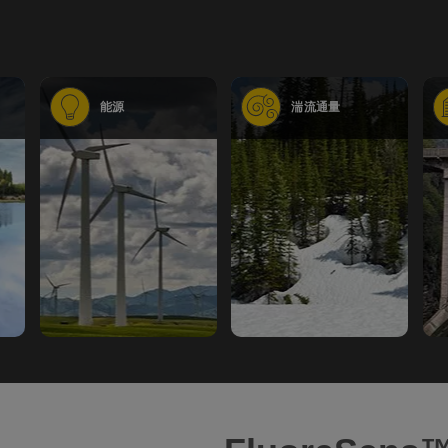
能源
湍流通量