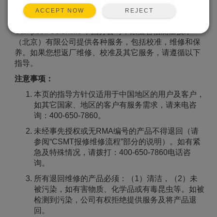
REJECT
ACCEPT NOW
Campbell Scientific 中国分公司，康宝智信测量技术
（北京）有限公司提供各种服务，包括校准，维修和保
养。如果您想返厂维修、校准及其它服务，请遵循以下
指导。
注意事项：
本页的指导方针仅适用于中国地区的用户及客户，
如其它国家、地区的客户有服务需求，请来电咨
询：400-650-7860。
未经事先授权或无RMA编号的产品不得退回（请
参阅“CSMT报修维修流程”部分的说明）。如有紧
急及特殊情况，请拨打：400-650-7860电话咨
询。
所有退回维修的产品必须：（1）清洁，（2）未
被污染，如有害物质、化学品或有毒昆虫等。如被
检测到污染，公司有权拒绝提供服务及将产品退
回。