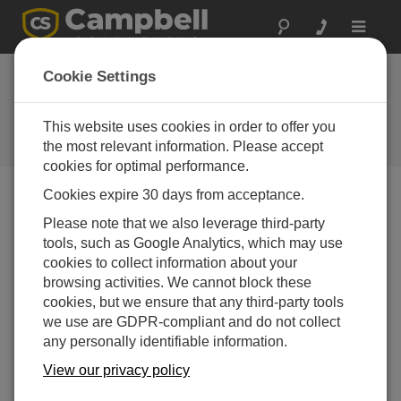
Toggle
navigat
Returning Products
Cookie Settings
for Service
This website uses cookies in order to offer you
Campbell Scientific 提供维修和校
准服务
the most relevant information. Please accept
cookies for optimal performance.
Cookies expire 30 days from acceptance.
Please note that we also leverage third-party
tools, such as Google Analytics, which may use
cookies to collect information about your
browsing activities. We cannot block these
cookies, but we ensure that any third-party tools
we use are GDPR-compliant and do not collect
any personally identifiable information.
View our privacy policy