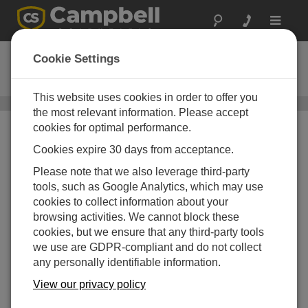
Toggle
navigat
石油天然气
Cookie Settings
耐用可靠的仪器监测和控制
This website uses cookies in order to offer you
基础结构/工业设施
/ 石油天然气
the most relevant information. Please accept
cookies for optimal performance.
我们做什么
Cookies expire 30 days from acceptance.
Campbell Scientific 的系统应用于石油和天然气工业，监
Please note that we also leverage third-party
测和控制抽水设施，监测斜坡稳定性、水资源、天气、
tools, such as Google Analytics, which may use
空气质量和设备性能。我们坚固的，低功耗的仪器在全
cookies to collect information about your
球范围内使用，即使在恶劣的，偏远的地方也能可靠工
browsing activities. We cannot block these
作。坎贝尔的数据采集器可以使用不同类型的输入，并
cookies, but we ensure that any third-party tools
能通过大部分的通信方式和输出数据和警报。
we use are GDPR-compliant and do not collect
®
Learn about our patented VSPECT
spectral-
any personally identifiable information.
®
analysis technology at our
VSPECT
Essentials web
View our privacy policy
resource
.