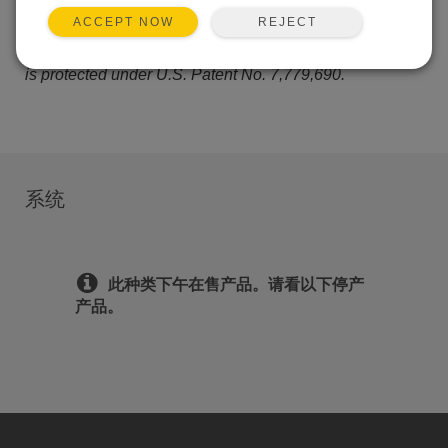
The dynamic vibrating-wire measurement technique is
REJECT
ACCEPT NOW
protected under U.S. Patent No. 8,671,758, and the
®
vibrating-wire spectral-analysis technology (VSPECT
)
is protected under U.S. Patent No. 7,779,690.
系统
此种类下午在售产品。请看以下停产
产品。