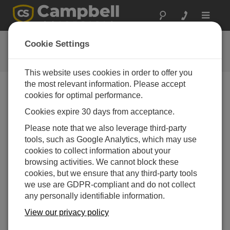
Toggle
navigat
视频与教程
Cookie Settings
了解更多关于我们的产品和如何使用它们
This website uses cookies in order to offer you
the most relevant information. Please accept
cookies for optimal performance.
视频菜单
Cookies expire 30 days from acceptance.
显示35的1到10
Please note that we also leverage third-party
排序方式
tools, such as Google Analytics, which may use
cookies to collect information about your
browsing activities. We cannot block these
cookies, but we ensure that any third-party tools
we use are GDPR-compliant and do not collect
any personally identifiable information.
View our privacy policy