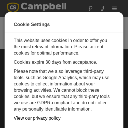
Toggle
navigat
Cookie Settings
Rugged Monitoring
Measurement and control instrumentation for any
application
This website uses cookies in order to offer you
the most relevant information. Please accept
cookies for optimal performance.
行业选择 »
Cookies expire 30 days from acceptance.
Please note that we also leverage third-party
气象
tools, such as Google Analytics, which may use
cookies to collect information about your
browsing activities. We cannot block these
cookies, but we ensure that any third-party tools
we use are GDPR-compliant and do not collect
any personally identifiable information.
View our privacy policy