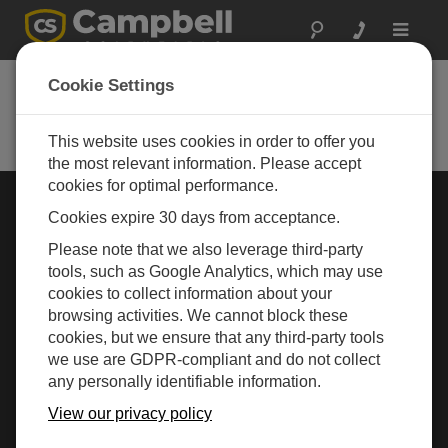
Toggle
navigat
Cookie Settings
Rugged Monitoring
Measurement and control instrumentation for any
application
This website uses cookies in order to offer you
the most relevant information. Please accept
cookies for optimal performance.
行业选择 »
Cookies expire 30 days from acceptance.
Please note that we also leverage third-party
气象
tools, such as Google Analytics, which may use
cookies to collect information about your
browsing activities. We cannot block these
cookies, but we ensure that any third-party tools
we use are GDPR-compliant and do not collect
any personally identifiable information.
View our privacy policy