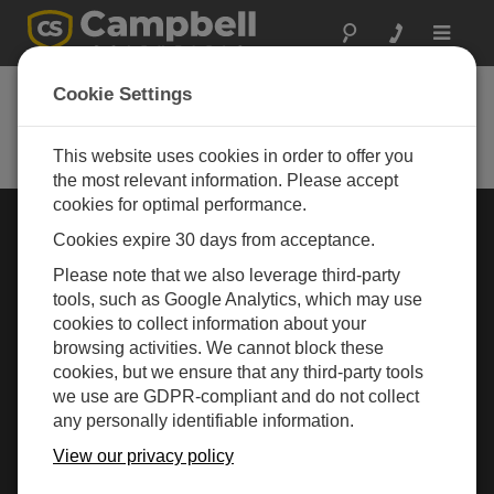
Toggle
navigat
Cookie Settings
Rugged Monitoring
Measurement and control instrumentation for any
application
This website uses cookies in order to offer you
the most relevant information. Please accept
cookies for optimal performance.
行业选择 »
Cookies expire 30 days from acceptance.
Please note that we also leverage third-party
气象
tools, such as Google Analytics, which may use
cookies to collect information about your
browsing activities. We cannot block these
cookies, but we ensure that any third-party tools
we use are GDPR-compliant and do not collect
any personally identifiable information.
View our privacy policy