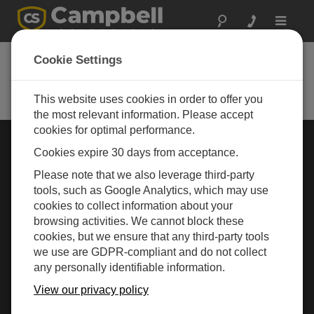
Toggle
navigat
Cookie Settings
Rugged Monitoring
Measurement and control instrumentation for any
application
This website uses cookies in order to offer you
the most relevant information. Please accept
cookies for optimal performance.
行业选择 »
Cookies expire 30 days from acceptance.
Please note that we also leverage third-party
气象
tools, such as Google Analytics, which may use
cookies to collect information about your
browsing activities. We cannot block these
cookies, but we ensure that any third-party tools
we use are GDPR-compliant and do not collect
any personally identifiable information.
View our privacy policy