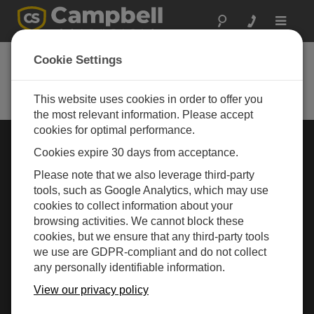
Toggle
navigat
Cookie Settings
Rugged Monitoring
Measurement and control instrumentation for any
application
This website uses cookies in order to offer you
the most relevant information. Please accept
cookies for optimal performance.
行业选择 »
Cookies expire 30 days from acceptance.
Please note that we also leverage third-party
气象
tools, such as Google Analytics, which may use
cookies to collect information about your
browsing activities. We cannot block these
cookies, but we ensure that any third-party tools
we use are GDPR-compliant and do not collect
any personally identifiable information.
View our privacy policy