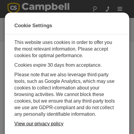
Toggle
navigat
CR1000X 系列入门指南
Cookie Settings
教程
This website uses cookies in order to offer you
the most relevant information. Please accept
cookies for optimal performance.
Choose A Slide
Cookies expire 30 days from acceptance.
Let’s go!
Please note that we also leverage third-party
tools, such as Google Analytics, which may use
cookies to collect information about your
browsing activities. We cannot block these
cookies, but we ensure that any third-party tools
we use are GDPR-compliant and do not collect
any personally identifiable information.
View our privacy policy