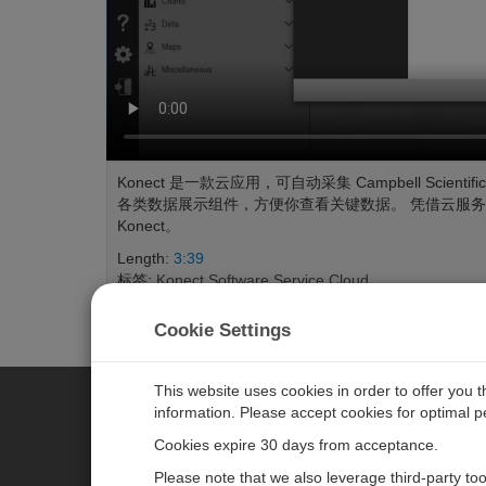
Konect 是一款云应用，可自动采集 Campbell Sci
各类数据展示组件，方便你查看关键数据。 凭借云服
Konect。
Length:
3:39
标签:
Konect
Software Service
Cloud
Cookie Settings
This website uses cookies in order to offer you 
information. Please accept cookies for optimal 
CAMPBELL SCIENTIFIC MEASU
Cookies expire 30 days from acceptance.
Please note that we also leverage third-party to