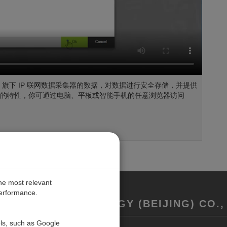
entific 旗下 IP 联网数据采集器的数据，对数据进行安全存储，并提供
务的特性，你可通过电脑、平板或智能手机的任意浏览器访问
the most relevant
performance.
REMENT TECHNOLOGY (BEIJING) CO., 
ols, such as Google