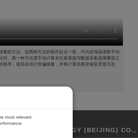
移量的方法。这两种方法的操作起点一致，均为在现场读取手动
比对。第一种方法需手动计算水位基准值与数据采集器测量值之
的程序，使其自动计算偏移量，并将计算结果存储至变更日志
the most relevant
performance.
REMENT TECHNOLOGY (BEIJING) CO., 