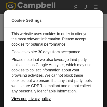
Toggle
navigat
Cookie Settings
Rugged Monitoring
Measurement and control instrumentation for any
application
This website uses cookies in order to offer you
the most relevant information. Please accept
cookies for optimal performance.
行业选择 »
Cookies expire 30 days from acceptance.
Please note that we also leverage third-party
气象
tools, such as Google Analytics, which may use
cookies to collect information about your
browsing activities. We cannot block these
cookies, but we ensure that any third-party tools
we use are GDPR-compliant and do not collect
any personally identifiable information.
View our privacy policy