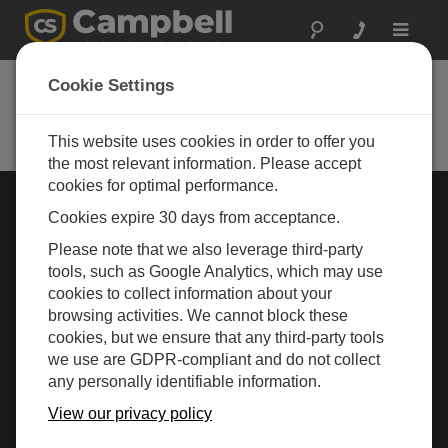
Toggle
navigat
Cookie Settings
Rugged Monitoring
Measurement and control instrumentation for any
application
This website uses cookies in order to offer you
the most relevant information. Please accept
cookies for optimal performance.
行业选择 »
Cookies expire 30 days from acceptance.
Please note that we also leverage third-party
气象
tools, such as Google Analytics, which may use
cookies to collect information about your
browsing activities. We cannot block these
cookies, but we ensure that any third-party tools
we use are GDPR-compliant and do not collect
any personally identifiable information.
View our privacy policy