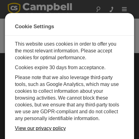
Toggle
navigat
Cookie Settings
Rugged Monitoring
Measurement and control instrumentation for any
application
This website uses cookies in order to offer you
the most relevant information. Please accept
cookies for optimal performance.
行业选择 »
Cookies expire 30 days from acceptance.
Please note that we also leverage third-party
气象
tools, such as Google Analytics, which may use
cookies to collect information about your
browsing activities. We cannot block these
cookies, but we ensure that any third-party tools
we use are GDPR-compliant and do not collect
any personally identifiable information.
View our privacy policy