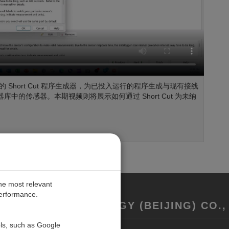
fic 的 Short Cut 程序生成器，为已投入运行的程序生成与现有接线
器库中的传感器。本期视频则将展示如何通过 Short Cut 为未纳
the most relevant
performance.
REMENT TECHNOLOGY (BEIJING) CO., 
ols, such as Google