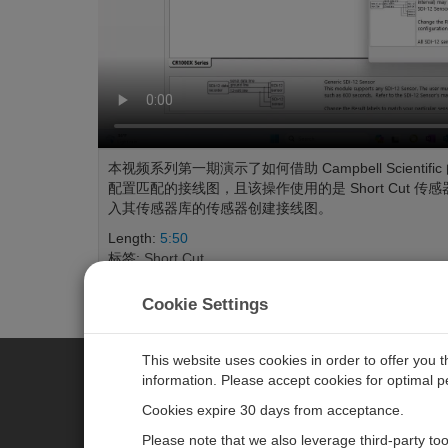
本视频系列第一期演示了如何借助 Campbell Scienti
配置匹配的接线图，且该操作使用的是 Short Cut 传感
入其传感器库的传感器创建接线图。
Length:
5:50
标签:
Short Cut
Cookie Settings
This website uses cookies in order to offer you 
information. Please accept cookies for optimal 
CAMPBELL SCIENTIFIC MEASU
Cookies expire 30 days from acceptance.
Please note that we also leverage third-party to