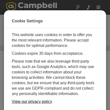
Toggle
navigat
空气温度和相对湿度
Cookie Settings
探头
This website uses cookies in order to offer you
Typically capacitive RH chips and
PRTs
the most relevant information. Please accept
cookies for optimal performance.
传感器
/ 空气温度和相对湿度探头
Cookies expire 30 days from acceptance.
Please note that we also leverage third-party
tools, such as Google Analytics, which may use
cookies to collect information about your
browsing activities. We cannot block these
cookies, but we ensure that any third-party tools
we use are GDPR-compliant and do not collect
any personally identifiable information.
View our privacy policy