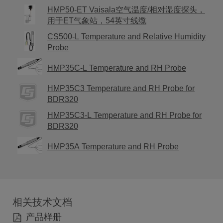
HMP50-ET Vaisala空气温度/相对湿度探头，
用于ET气象站，54英寸线缆
CS500-L Temperature and Relative Humidity
Probe
HMP35C-L Temperature and RH Probe
HMP35C3 Temperature and RH Probe for
BDR320
HMP35C3-L Temperature and RH Probe for
BDR320
HMP35A Temperature and RH Probe
相关技术文档
产品样册